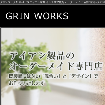
グリンワークス 岸和田市 アイアン家具 インテリア雑貨 オーダーメイド 店舗什器 販売 GRIN